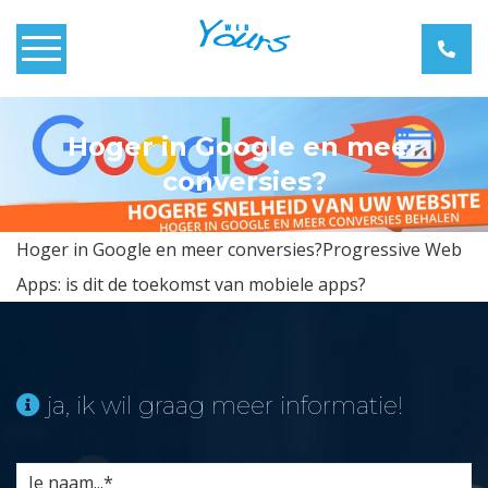
Home
Hoger in Google en meer
Over Webyours
conversies?
Webdesign
Hoger in Google en meer conversies?Progressive Web
Webshops
Apps: is dit de toekomst van mobiele apps?
Zoekmachine Optimalisatie
ja, ik wil graag meer informatie!
Blog
Contact