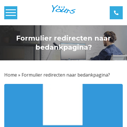
Home
Formulier redirecten naar
Over Webyours
bedankpagina?
Webdesign
Webshops
Home
»
Formulier redirecten naar bedankpagina?
Zoekmachine Optimalisatie
Blog
Contact