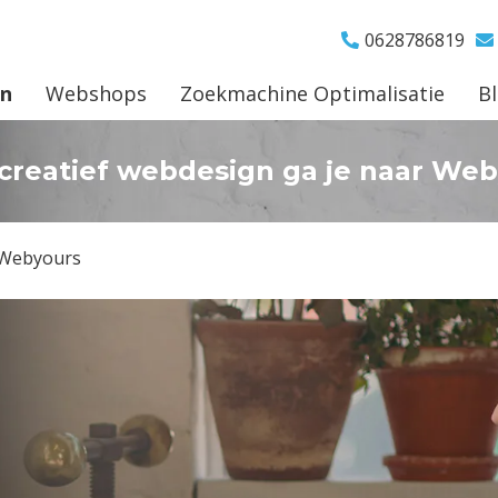
0628786819
gn
Webshops
Zoekmachine Optimalisatie
B
creatief webdesign ga je naar We
r Webyours