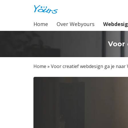
Home
Over Webyours
Webdesi
Home
Voor 
Over Webyours
Webdesign
Home
»
Voor creatief webdesign ga je naa
Webshops
Zoekmachine Optimalisatie
Blog
Contact