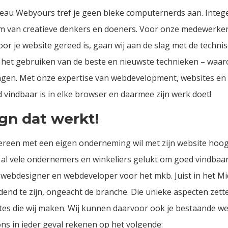
eau
Webyours tref je geen bleke computernerds aan. Intege
 van creatieve denkers en doeners. Voor onze medewerkers
 je website gereed is, gaan wij aan de slag met de technisc
 het gebruiken van de beste en nieuwste technieken – waaro
llingen. Met onze expertise van webdevelopment, websites e
 vindbaar is in elke browser en daarmee zijn werk doet!
gn dat werkt!
edereen met een eigen onderneming wil met zijn website hoog
l vele ondernemers en winkeliers gelukt om goed vindbaar t
 webdesigner en webdeveloper voor het mkb. Juist in het Mi
dend te zijn, ongeacht de branche. Die unieke aspecten zett
es die wij maken. Wij kunnen daarvoor ook je bestaande we
 ons in ieder geval rekenen op het volgende: