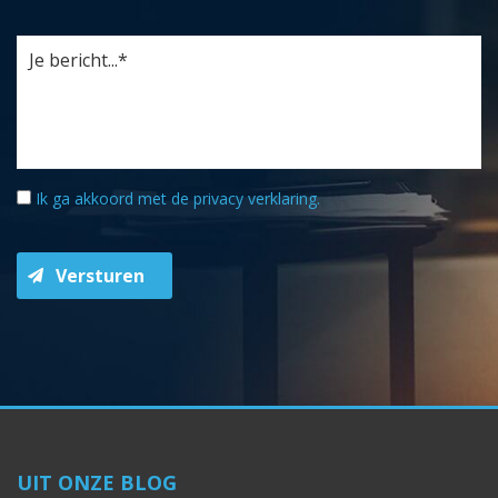
Ik ga akkoord met de
privacy verklaring
.
Versturen
UIT ONZE BLOG