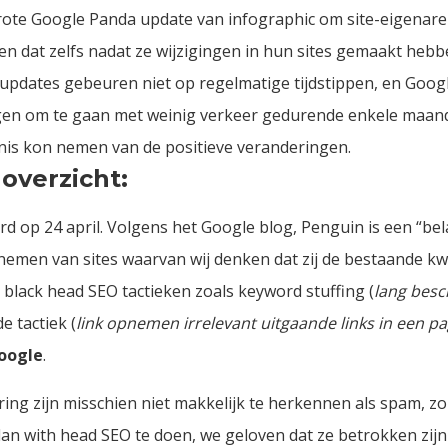
ote Google Panda update van infographic om site-eigenaren
n dat zelfs nadat ze wijzigingen in hun sites gemaakt hebben
updates gebeuren niet op regelmatige tijdstippen, en Google
en om te gaan met weinig verkeer gedurende enkele maan
nis kon nemen van de positieve veranderingen.
overzicht:
 op 24 april. Volgens het Google blog, Penguin is een “bel
men van sites waarvan wij denken dat zij de bestaande kwal
 black head SEO tactieken zoals keyword stuffing (
lang bes
 tactiek (
link opnemen irrelevant uitgaande links in een p
oogle
.
ering zijn misschien niet makkelijk te herkennen als spam, 
r dan with head SEO te doen, we geloven dat ze betrokken z