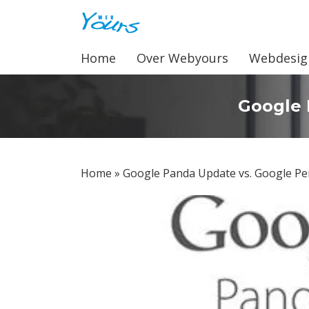
Home
Over Webyours
Webdesig
Home
Google 
Over Webyours
Webdesign
Home
»
Google Panda Update vs. Google P
Webshops
Zoekmachine Optimalisatie
Blog
Contact