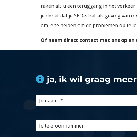
raken als u een teruggang in het verkeer 
je denkt dat je SEO-straf als gevolg van o
om je te helpen om de problemen op te lo
Of neem direct contact met ons op en wi
ja, ik wil graag meer