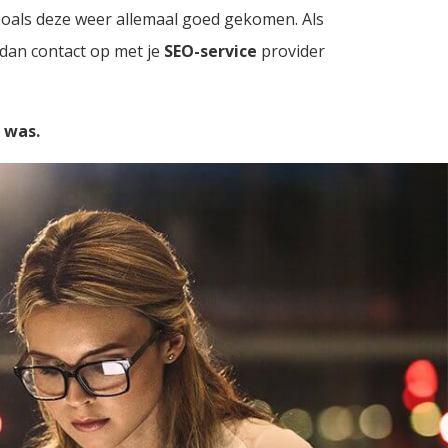
 zoals deze weer allemaal goed gekomen. Als
dan contact op met je
SEO-service
provider
e was.