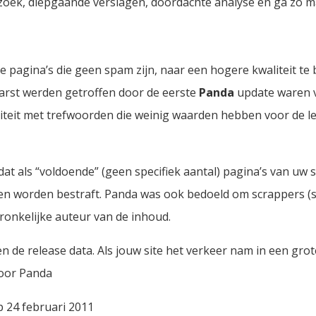
rzoek, diepgaande verslagen, doordachte analyse en ga zo m
e pagina’s die geen spam zijn, naar een hogere kwaliteit te 
waarst werden getroffen door de eerste
Panda
update waren v
aliteit met trefwoorden die weinig waarden hebben voor de l
dat als “voldoende” (geen specifiek aantal) pagina’s van uw
 worden bestraft. Panda was ook bedoeld om scrappers (sit
ronkelijke auteur van de inhoud.
n de release data. Als jouw site het verkeer nam in een grot
oor Panda
p 24 februari 2011