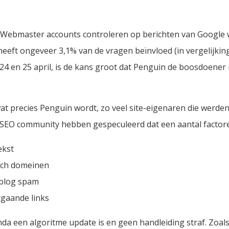
Webmaster accounts controleren op berichten van Google 
eeft ongeveer 3,1% van de vragen beïnvloed (in vergelijking 
24 en 25 april, is de kans groot dat Penguin de boosdoener 
t precies Penguin wordt, zo veel site-eigenaren die werden
e SEO community hebben gespeculeerd dat een aantal factoren
ekst
tch domeinen
& blog spam
itgaande links
a een algoritme update is en geen handleiding straf. Zoals a