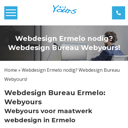
Home
Webdesign Ermelo nodig?
Over Webyours
Webdesign Bureau Webyours!
Webdesign
Home
»
Webdesign Ermelo nodig? Webdesign Bureau
Webshops
Webyours!
Zoekmachine Optimalisatie
Webdesign Bureau Ermelo:
Webyours
Blog
Webyours voor maatwerk
webdesign in Ermelo
Contact